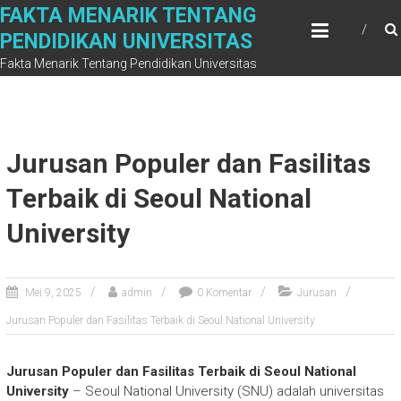
Skip
FAKTA MENARIK TENTANG
to
PENDIDIKAN UNIVERSITAS
content
Fakta Menarik Tentang Pendidikan Universitas
Jurusan Populer dan Fasilitas
Terbaik di Seoul National
University
Mei 9, 2025
admin
0 Komentar
Jurusan
Jurusan Populer dan Fasilitas Terbaik di Seoul National University
Jurusan Populer dan Fasilitas Terbaik di Seoul National
University
– Seoul National University (SNU) adalah universitas