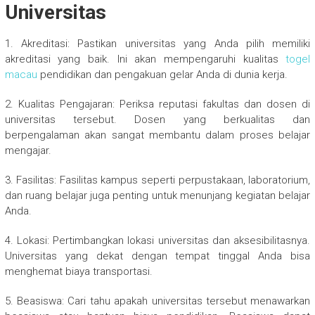
Universitas
1. Akreditasi: Pastikan universitas yang Anda pilih memiliki
akreditasi yang baik. Ini akan mempengaruhi kualitas
togel
macau
pendidikan dan pengakuan gelar Anda di dunia kerja.
2. Kualitas Pengajaran: Periksa reputasi fakultas dan dosen di
universitas tersebut. Dosen yang berkualitas dan
berpengalaman akan sangat membantu dalam proses belajar
mengajar.
3. Fasilitas: Fasilitas kampus seperti perpustakaan, laboratorium,
dan ruang belajar juga penting untuk menunjang kegiatan belajar
Anda.
4. Lokasi: Pertimbangkan lokasi universitas dan aksesibilitasnya.
Universitas yang dekat dengan tempat tinggal Anda bisa
menghemat biaya transportasi.
5. Beasiswa: Cari tahu apakah universitas tersebut menawarkan