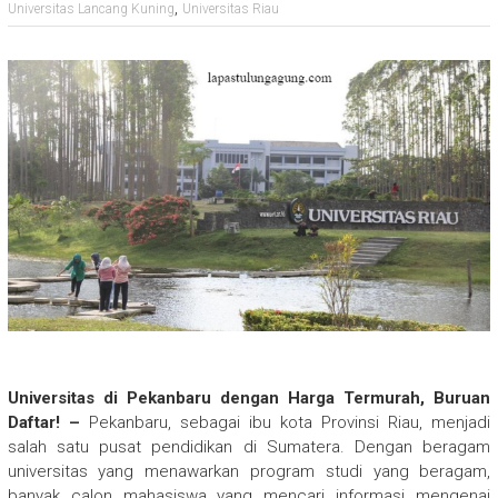
,
Universitas Lancang Kuning
Universitas Riau
Universitas di Pekanbaru dengan Harga Termurah, Buruan
Daftar! –
Pekanbaru, sebagai ibu kota Provinsi Riau, menjadi
salah satu pusat pendidikan di Sumatera. Dengan beragam
universitas yang menawarkan program studi yang beragam,
banyak calon mahasiswa yang mencari informasi mengenai