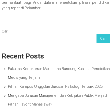
bermanfaat bagi Anda dalam menentukan pilihan pendidikan
yang tepat di Pekanbaru!
Cari
Cari
Recent Posts
Fakultas Kedokteran Maranatha Bandung Kualitas Pendidikan
Medis yang Terjamin
Pilihan Kampus Unggulan Jurusan Psikologi Terbaik 2025
Mengapa Jurusan Manajemen dan Kebijakan Publik Menjadi
Pilihan Favorit Mahasiswa?