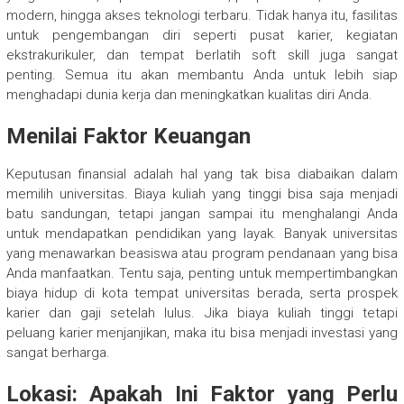
modern, hingga akses teknologi terbaru. Tidak hanya itu, fasilitas
untuk pengembangan diri seperti pusat karier, kegiatan
ekstrakurikuler, dan tempat berlatih soft skill juga sangat
penting. Semua itu akan membantu Anda untuk lebih siap
menghadapi dunia kerja dan meningkatkan kualitas diri Anda.
Menilai Faktor Keuangan
Keputusan finansial adalah hal yang tak bisa diabaikan dalam
memilih universitas. Biaya kuliah yang tinggi bisa saja menjadi
batu sandungan, tetapi jangan sampai itu menghalangi Anda
untuk mendapatkan pendidikan yang layak. Banyak universitas
yang menawarkan beasiswa atau program pendanaan yang bisa
Anda manfaatkan. Tentu saja, penting untuk mempertimbangkan
biaya hidup di kota tempat universitas berada, serta prospek
karier dan gaji setelah lulus. Jika biaya kuliah tinggi tetapi
peluang karier menjanjikan, maka itu bisa menjadi investasi yang
sangat berharga.
Lokasi: Apakah Ini Faktor yang Perlu