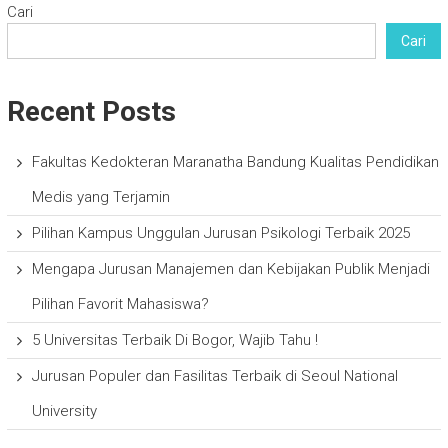
Cari
Cari
Recent Posts
Fakultas Kedokteran Maranatha Bandung Kualitas Pendidikan
Medis yang Terjamin
Pilihan Kampus Unggulan Jurusan Psikologi Terbaik 2025
Mengapa Jurusan Manajemen dan Kebijakan Publik Menjadi
Pilihan Favorit Mahasiswa?
5 Universitas Terbaik Di Bogor, Wajib Tahu !
Jurusan Populer dan Fasilitas Terbaik di Seoul National
University