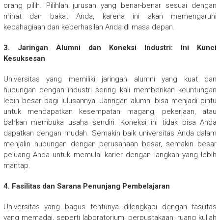
orang pilih. Pilihlah jurusan yang benar-benar sesuai dengan
minat dan bakat Anda, karena ini akan memengaruhi
kebahagiaan dan keberhasilan Anda di masa depan.
3. Jaringan Alumni dan Koneksi Industri: Ini Kunci
Kesuksesan
Universitas yang memiliki jaringan alumni yang kuat dan
hubungan dengan industri sering kali memberikan keuntungan
lebih besar bagi lulusannya. Jaringan alumni bisa menjadi pintu
untuk mendapatkan kesempatan magang, pekerjaan, atau
bahkan membuka usaha sendiri. Koneksi ini tidak bisa Anda
dapatkan dengan mudah. Semakin baik universitas Anda dalam
menjalin hubungan dengan perusahaan besar, semakin besar
peluang Anda untuk memulai karier dengan langkah yang lebih
mantap.
4. Fasilitas dan Sarana Penunjang Pembelajaran
Universitas yang bagus tentunya dilengkapi dengan fasilitas
yang memadai, seperti laboratorium, perpustakaan, ruang kuliah