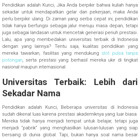
Pendidikan adalah Kunci, Jika Anda berpikir bahwa kuliah hanya
sekadar untuk mendapatkan gelar dan pekerjaan, maka Anda
perlu berpikir ulang. Di zaman yang serba cepat ini, pendidikan
tidak hanya berfungsi sebagai jalur menuju masa depan, tetapi
juga sebagai landasan untuk mencetak generasi penuh prestasi.
Lalu, apa yang membedakan universitas terbaik di Indonesia
dengan yang lainnya? Tentu saja, kualitas pendidikan yang
mereka tawarkan, fasilitas yang mendukung
slot pulsa tanpa
potongan
, serta prestasi yang berhasil mereka ukir di tingkat
nasional maupun internasional.
Universitas Terbaik: Lebih dari
Sekadar Nama
Pendidikan adalah Kunci, Beberapa universitas di Indonesia
sudah dikenal luas karena prestasi akademiknya yang luar biasa.
Mereka tidak hanya menjadi tempat untuk belajar, tetapi juga
menjadi “pabrik” yang menghasilkan lulusan-lulusan yang siap
bersaing di dunia global. Tapi, bukan hanya soal nama besar