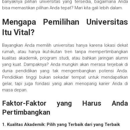
banyaknya pilihan universitas yang tersedia, bagaimana Anda
bisa memastikan pilihan Anda tepat? Mari kita gali lebih dalam.
Mengapa Pemilihan Universitas
Itu Vital?
Bayangkan Anda memilih universitas hanya karena lokasi dekat
rumah, atau hanya ikut-ikutan tren tanpa mempertimbangkan
kualitas akademik, program studi, atau bahkan jaringan alumni
yang kuat. Dampaknya? Anda mungkin akan merasa terjebak di
dunia pendidikan yang tak mengembangkan potensi Anda.
Pendidikan tinggi bukan sekadar tempat untuk mendapatkan
gelar, tapi juga fondasi yang akan menopang karier Anda di
masa depan.
Faktor-Faktor yang Harus Anda
Pertimbangkan
1. Kualitas Akademik: Pilih yang Terbaik dari yang Terbaik