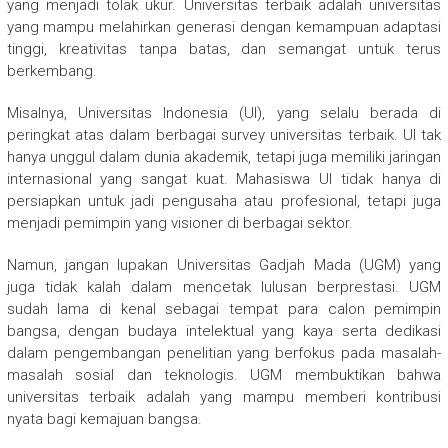
yang menjadi tolak ukur. Universitas terbaik adalah universitas
yang mampu melahirkan generasi dengan kemampuan adaptasi
tinggi, kreativitas tanpa batas, dan semangat untuk terus
berkembang.
Misalnya, Universitas Indonesia (UI), yang selalu berada di
peringkat atas dalam berbagai survey universitas terbaik. UI tak
hanya unggul dalam dunia akademik, tetapi juga memiliki jaringan
internasional yang sangat kuat. Mahasiswa UI tidak hanya di
persiapkan untuk jadi pengusaha atau profesional, tetapi juga
menjadi pemimpin yang visioner di berbagai sektor.
Namun, jangan lupakan Universitas Gadjah Mada (UGM) yang
juga tidak kalah dalam mencetak lulusan berprestasi. UGM
sudah lama di kenal sebagai tempat para calon pemimpin
bangsa, dengan budaya intelektual yang kaya serta dedikasi
dalam pengembangan penelitian yang berfokus pada masalah-
masalah sosial dan teknologis. UGM membuktikan bahwa
universitas terbaik adalah yang mampu memberi kontribusi
nyata bagi kemajuan bangsa.