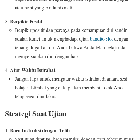
atau hobi yang Anda nikmati.
Berpikir Positif
Berpikir positif dan percaya pada kemampuan diri sendiri
adalah kunci untuk menghadapi ujian
bandito slot
dengan
tenang. Ingatkan diri Anda bahwa Anda telah belajar dan
mempersiapkan diri dengan baik.
Atur Waktu Istirahat
Jangan lupa untuk mengatur waktu istirahat di antara sesi
belajar. Istirahat yang cukup akan membantu otak Anda
tetap segar dan fokus.
Strategi Saat Ujian
Baca Instruksi dengan Teliti
Saat ujian dimulai, baca instruksi dengan teliti sebelum mulai